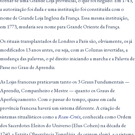
tornar-se uma Grande Loja provincial, o que foi negado. Em 1743,
a autorização foi dada e uma instituição foi constituída com o
nome de Grande Loja Inglesa da França. Essa mesma instituição,
em 1773, mudaria seu nome para Grande Oriente da França.
Os rituais transplantados de Londres a Paris são, obviamente, os já
modificados 13 anos antes, ou seja, com as Colunas invertidas, a
mudança das palavras, o pé direito iniciando a marcha e a Palavra de
Passe no Grau de Aprendiz.
As Lojas francesas praticavam tanto os 3 Graus Fundamentais —
Aprendiz, Companheiro e Mestre — quanto os Graus de
Aperfeiçoamento. Com o passar do tempo, quase em cada
província francesa haverá um sistema diferente. A criação de
sistemas ritualísticos como a
Reau-Croix
, conhecida como Ordem
dos Sacerdotes Eleitos do Universo (Elus Cohen) na década de
1740, a Estrita Observância Templária, de origem alemã, e o sistema