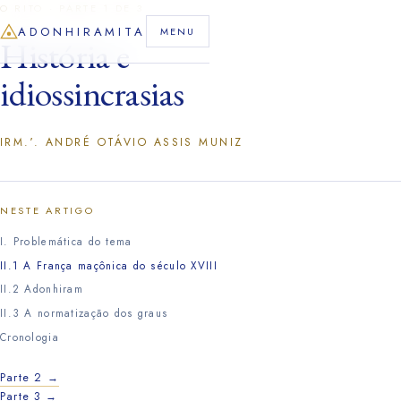
O RITO · PARTE 1 DE 3
ADONHIRAMITA
MENU
História e
Início
O Rito
idiossincrasias
Liturgia
IRM.ʹ.
ANDRÉ OTÁVIO ASSIS MUNIZ
Artigos
Biografias
NESTE ARTIGO
Vídeos
I. Problemática do tema
Área Restrita
II.1 A França maçônica do século XVIII
II.2 Adonhiram
II.3 A normatização dos graus
Cronologia
Parte 2 →
Parte 3 →